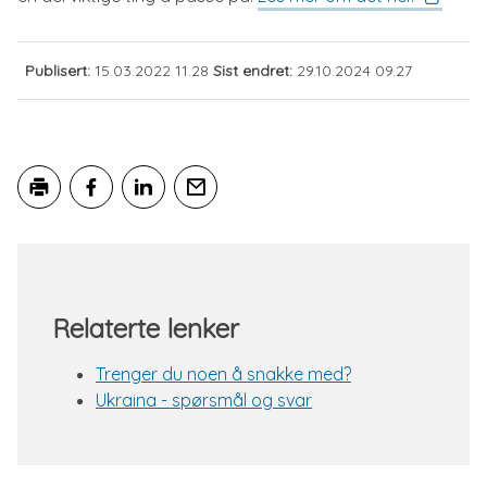
Publisert
15.03.2022 11.28
Sist endret
29.10.2024 09.27
Skriv ut
Del på Facebook
Del på LinkedIn
Tips en venn
Relaterte lenker
Trenger du noen å snakke med?
Ukraina - spørsmål og svar