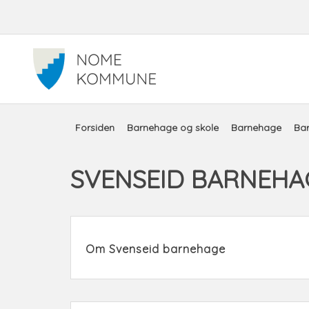
Snarveimeny
Du
Forsiden
Barnehage og skole
Barnehage
Ba
er
SVENSEID BARNEHA
her:
Om Svenseid barnehage