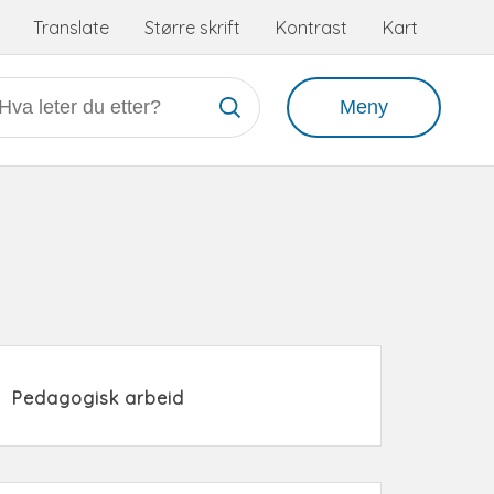
Tilgjengelighetsmeny
Translate
Større skrift
Kontrast
Kart
Meny
Pedagogisk arbeid