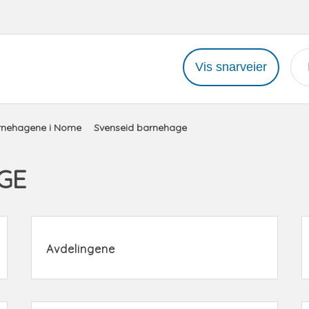
Vis snarveier
rnehagene i Nome
Svenseid barnehage
GE
Avdelingene