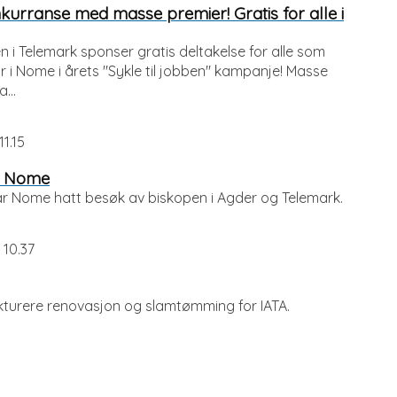
nkurranse med masse premier! Gratis for alle i
en i Telemark sponser gratis deltakelse for alle som
or i Nome i årets "Sykle til jobben" kampanje! Masse
...
11.15
 i Nome
r Nome hatt besøk av biskopen i Agder og Telemark.
 10.37
urere renovasjon og slamtømming for IATA.