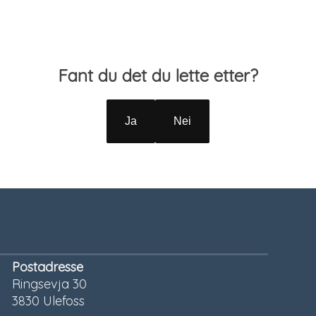
Fant du det du lette etter?
Ja
Nei
Postadresse
Ringsevja 30
3830 Ulefoss