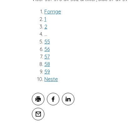
Forrige
1
2
...
55
56
57
58
59
Neste
Skriv ut
Del på Facebook
Del på LinkedIn
Tips en venn