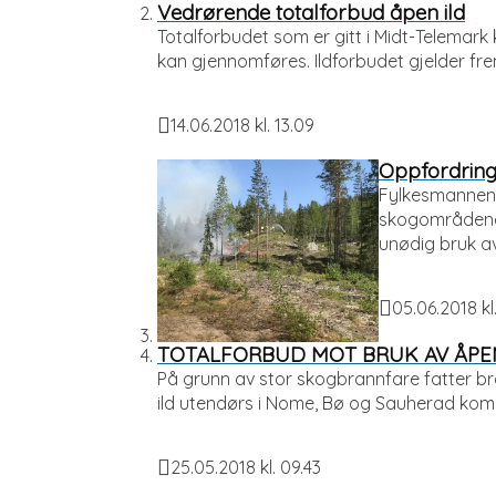
Vedrørende totalforbud åpen ild
Totalforbudet som er gitt i Midt-Telemark
kan gjennomføres. Ildforbudet gjelder frem
14.06.2018 kl. 13.09
Publisert
Oppfordring
Fylkesmannen 
skogområdene 
unødig bruk av
05.06.2018 kl.
Publisert
TOTALFORBUD MOT BRUK AV ÅPE
På grunn av stor skogbrannfare fatter b
ild utendørs i Nome, Bø og Sauherad kom
25.05.2018 kl. 09.43
Publisert