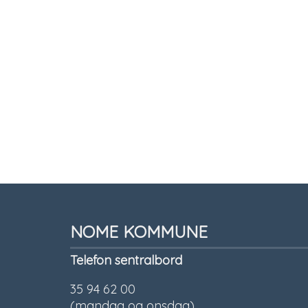
Tilbakemelding
NOME KOMMUNE
Telefon sentralbord
35 94 62 00
(mandag og onsdag)