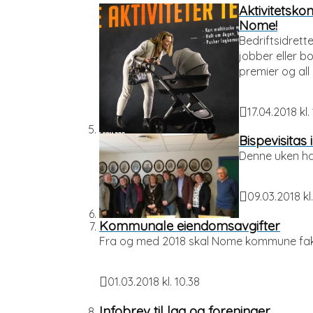
Aktivitetsko
Nome!
Bedriftsidrett
jobber eller b
premier og all a
17.04.2018 kl. 
Publisert
Bispevisitas
Denne uken ha
09.03.2018 kl.
Publisert
Kommunale eiendomsavgifter
Fra og med 2018 skal Nome kommune fakt
01.03.2018 kl. 10.38
Publisert
Infobrev til lag og foreninger