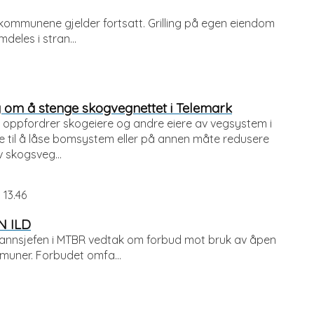
 kommunene gjelder fortsatt. Grilling på egen eiendom
deles i stran...
 om å stenge skogvegnettet i Telemark
oppfordrer skogeiere og andre eiere av vegsystem i
til å låse bomsystem eller på annen måte redusere
 skogsveg...
 13.46
N ILD
rannsjefen i MTBR vedtak om forbud mot bruk av åpen
muner. Forbudet omfa...