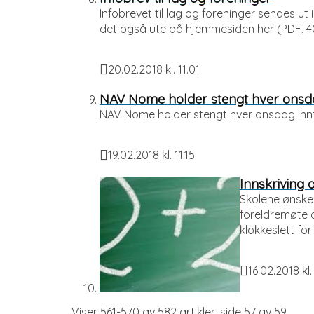
Infobrevet til lag og foreninger sendes ut 
det også ute på hjemmesiden her (PDF, 40
20.02.2018 kl. 11.01
Publisert
NAV Nome holder stengt hver onsdag
NAV Nome holder stengt hver onsdag innt
19.02.2018 kl. 11.15
Publisert
Innskriving 
Skolene ønsker
foreldremøte o
klokkeslett for i
16.02.2018 kl.
Publisert
Viser
561-570
av
582
artikler,
side
57
av
59