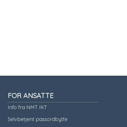
FOR ANSATTE
Info fra NMT IKT
Selvbetjent passordbytte