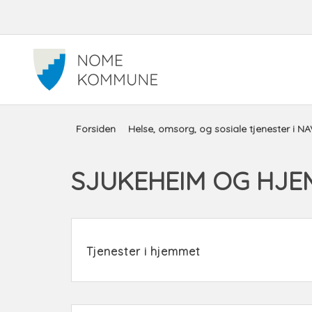
Snarveimeny
Du
Forsiden
Helse, omsorg, og sosiale tjenester i NA
er
SJUKEHEIM OG HJE
her:
Tjenester i hjemmet