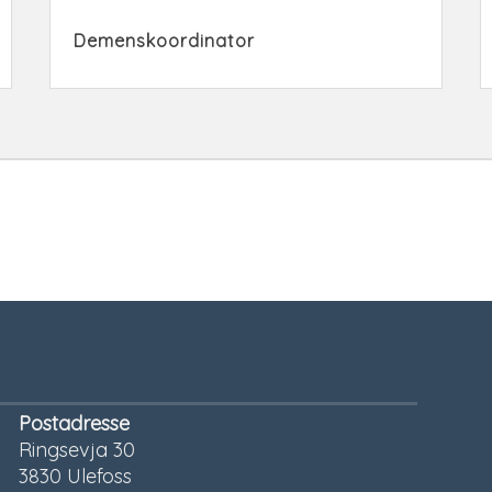
Demenskoordinator
Postadresse
Ringsevja 30
3830 Ulefoss