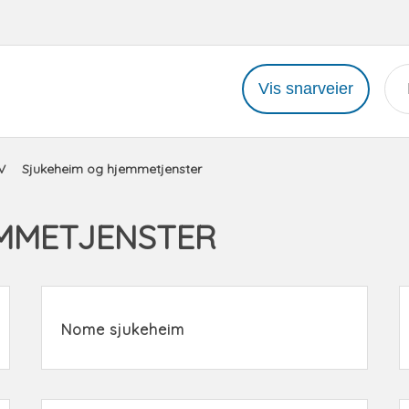
Vis snarveier
V
Sjukeheim og hjemmetjenster
MMETJENSTER
Nome sjukeheim