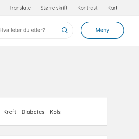
Tilgjengelighetsmeny
Translate
Større skrift
Kontrast
Kart
Meny
Kreft - Diabetes - Kols