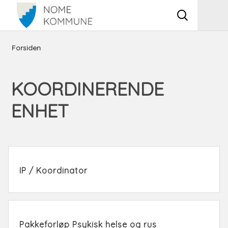
Vis
Men
søkeboks
Du
Helse,
Koordinerende
Forsiden
er
omsorg,
enhet
KOORDINERENDE
her:
og
ENHET
sosiale
tjenester
i
IP / Koordinator
NAV
Pakkeforløp Psykisk helse og rus