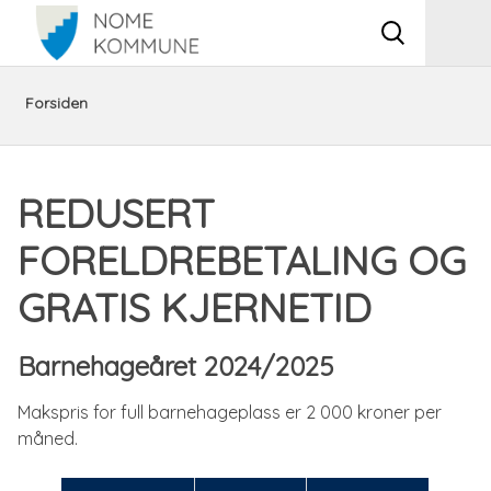
Vis
Men
søkeboks
Du
Barnehage
Barnehage
Redusert
Forsiden
er
og
foreldrebetaling
REDUSERT
her:
skole
og
FORELDREBETALING OG
gratis
GRATIS KJERNETID
kjernetid
Barnehageåret 2024/2025
Makspris for full barnehageplass er 2 000 kroner per
måned.