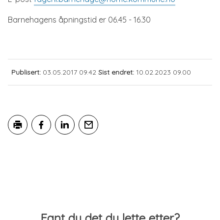
Barnehagens åpningstid er 06.45 - 16.30
Publisert
03.05.2017 09.42
Sist endret
10.02.2023 09.00
Skriv ut
Del på Facebook
Del på LinkedIn
Tips en venn
Tilbakemelding
Fant du det du lette etter?