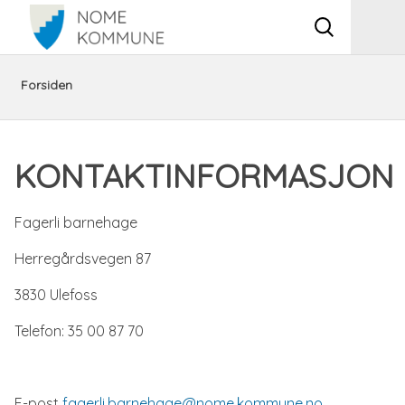
Vis
Men
søkeboks
Du
Barnehage
Barnehage
Barnehagene
Fagerli
Om
Kontaktinformasjon
Forsiden
er
og
i
barnehage
Fagerli
KONTAKTINFORMASJON
her:
skole
Nome
barnehage
Fagerli barnehage
Herregårdsvegen 87
3830 Ulefoss
Telefon: 35 00 87 70
E-post
fagerli.barnehage@nome.kommune.no