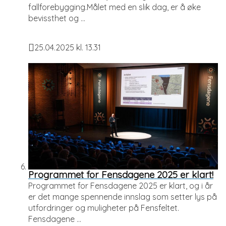
fallforebygging.Målet med en slik dag, er å øke
bevissthet og ...
25.04.2025 kl. 13.31
Publisert
Programmet for Fensdagene 2025 er klart!
Programmet for Fensdagene 2025 er klart, og i år
er det mange spennende innslag som setter lys på
utfordringer og muligheter på Fensfeltet.
Fensdagene ...