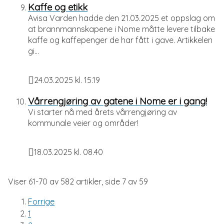
Kaffe og etikk
Avisa Varden hadde den 21.03.2025 et oppslag om
at brannmannskapene i Nome måtte levere tilbake
kaffe og kaffepenger de har fått i gave. Artikkelen
gi...
24.03.2025 kl. 15.19
Publisert
Vårrengjøring av gatene i Nome er i gang!
Vi starter nå med årets vårrengjøring av
kommunale veier og områder!
18.03.2025 kl. 08.40
Publisert
Viser
61-70
av
582
artikler,
side
7
av
59
Forrige
1