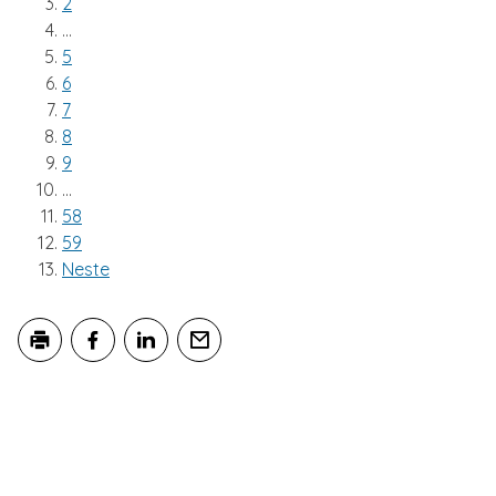
2
...
5
6
7
8
9
...
58
59
Neste
Skriv ut
Del på Facebook
Del på LinkedIn
Tips en venn