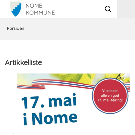
Vis
Men
søkeboks
Du
Aktuelt
Forsiden
er
her:
Artikkelliste