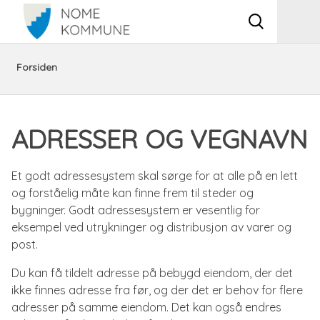
Vis
Men
søkeboks
Du
Plan,
Dele
Adresser
Forsiden
er
bygg,
fra
og
ADRESSER OG VEGNAVN
her:
miljø
eiendom,
vegnavn
og
eiendomsgrenser
Et godt adressesystem skal sørge for at alle på en lett
og forståelig måte kan finne frem til steder og
samfunnssikkerhet​
og
bygninger. Godt adressesystem er vesentlig for
eksempel ved utrykninger og distribusjon av varer og
adresser
post.
Du kan få tildelt adresse på bebygd eiendom, der det
ikke finnes adresse fra før, og der det er behov for flere
adresser på samme eiendom. Det kan også endres