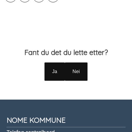
Skriv ut
Del på Facebook
Del på LinkedIn
Tips en venn
Tilbakemelding
Fant du det du lette etter?
Ja
Nei
NOME KOMMUNE