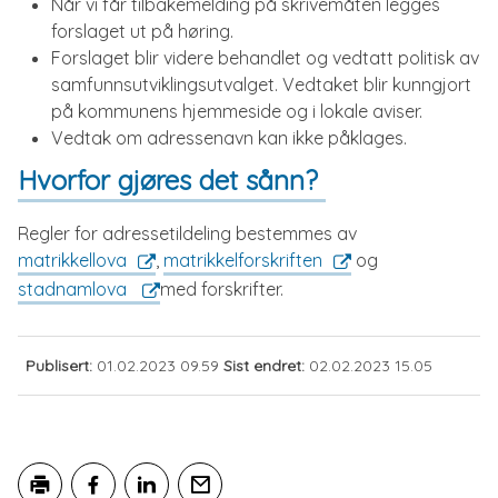
Når vi får tilbakemelding på skrivemåten legges
forslaget ut på høring.
Forslaget blir videre behandlet og vedtatt politisk av
samfunnsutviklingsutvalget. Vedtaket blir kunngjort
på kommunens hjemmeside og i lokale aviser.
Vedtak om adressenavn kan ikke påklages.
Hvorfor gjøres det sånn?
Regler for adressetildeling bestemmes av
matrikkellova
,
matrikkelforskriften
og
stadnamlova
med forskrifter.
Publisert
01.02.2023 09.59
Sist endret
02.02.2023 15.05