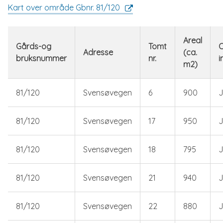
Kart over område Gbnr. 81/120
Areal
Gårds-og
Tomt
O
Adresse
(ca.
bruksnummer
nr.
i
m2)
81/120
Svensøvegen
6
900
81/120
Svensøvegen
17
950
81/120
Svensøvegen
18
795
81/120
Svensøvegen
21
940
81/120
Svensøvegen
22
880