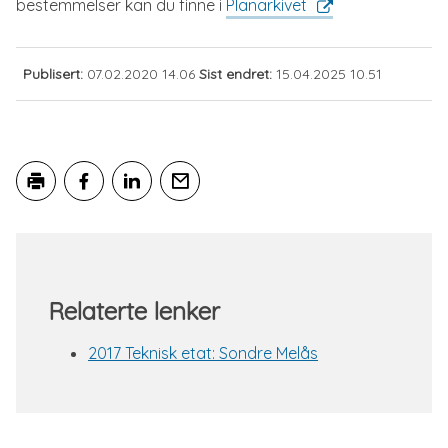
bestemmelser kan du finne i
Planarkivet
Publisert
07.02.2020 14.06
Sist endret
15.04.2025 10.51
Skriv ut
Del på Facebook
Del på LinkedIn
Tips en venn
Relaterte lenker
2017 Teknisk etat: Sondre Melås