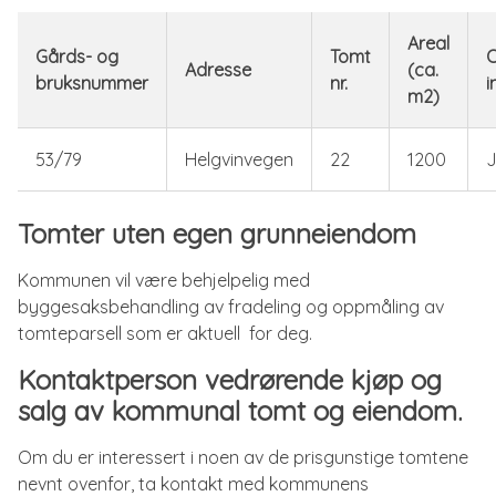
Areal
Gårds- og
Tomt
O
Adresse
(ca.
bruksnummer
nr.
i
m2)
53/79
Helgvinvegen
22
1200
Tomter uten egen grunneiendom
Kommunen vil være behjelpelig med
byggesaksbehandling av fradeling og oppmåling av
tomteparsell som er aktuell for deg.
Kontaktperson vedrørende kjøp og
salg av kommunal tomt og eiendom.
Om du er interessert i noen av de prisgunstige tomtene
nevnt ovenfor, ta kontakt med kommunens