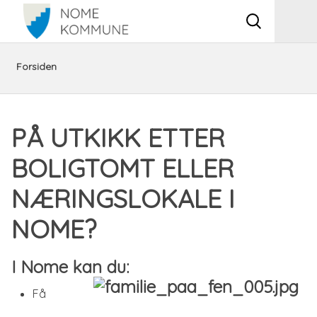
Vis
Men
søkeboks
Du
Næring,
Flytte
På
Forsiden
er
innkjøp,
til
utkikk
PÅ UTKIKK ETTER
her:
tilflytting
Nome
etter
BOLIGTOMT ELLER
og
boligtomt
NÆRINGSLOKALE I
turisme
eller
NOME?
næringslokale
I Nome kan du:
i
Få
Nome?