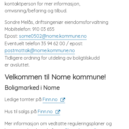
kontaktperson for mer informasjon,
omvisning/befaring og tilbud.
Sondre Melås, driftsingeniør eiendomsforvaltning
Mobiltelefon: 910 03 655
Epost:
some0502@nome.kommune.no
Eventuelt telefon 35 94 62 00 / epost:
postmottak@nome.kommune.no
Tidligere ordning for utdeling av boligtilskudd
er avsluttet.
Velkommen til Nome kommune!
Boligmarked i Nome
Ledige tomter på
Finn.no
Hus til salgs på
Finn.no
Mer informasjon om vedtatte reguleringsplaner og