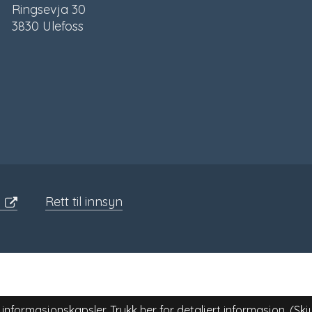
Ringsevja 30
3830 Ulefoss
Sosiale
media
Rett til innsyn
 informasjonskapsler.
Trykk her for detaljert informasjon.
(Skj