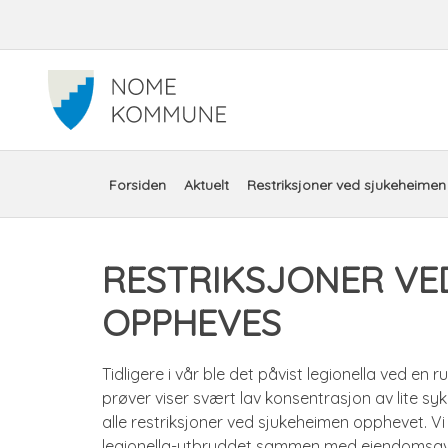
Snarveimeny
Du
Forsiden
Aktuelt
Restriksjoner ved sjukeheime
er
RESTRIKSJONER VE
her:
OPPHEVES
Tidligere i vår ble det påvist legionella ved en
prøver viser svært lav konsentrasjon av lite sy
alle restriksjoner ved sjukeheimen opphevet. Vi
legionella-utbruddet sammen med eiendomsavd