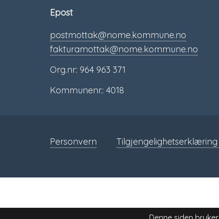
Epost
postmottak@nome.kommune.no
fakturamottak@nome.kommune.no
Org.nr: 964 963 371
Kommunenr.: 4018
Personvern
Tilgjengelighetserklæring
Denne siden bruker