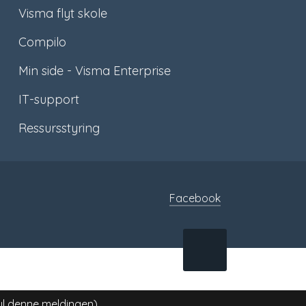
Visma flyt skole
Compilo
Min side - Visma Enterprise
IT-support
Ressursstyring
Facebook
TIL
TOPPEN
ul denne meldingen)