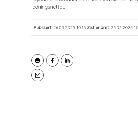
ledningsnettet.
Publisert
26.03.2025 10.15
Sist endret
26.03.2025 10
Skriv ut
Del på Facebook
Del på LinkedIn
Tips en venn
Tilbakemelding