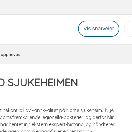
Vis snarveier
n oppheves
D SJUKEHEIMEN
 rutinekontroll av vannkvalitet på Nome sjukeheim. Nye
kdomsfremkallende legionella-bakterier, og derfor blir
 har hentet inn ekstern ekspert-bistand, og håndterer
elingen, som gjennomfører en rensing av