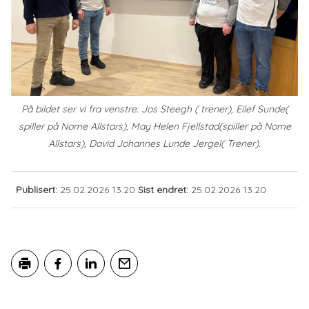
På bildet ser vi fra venstre: Jos Steegh ( trener), Eilef Sunde(
spiller på Nome Allstars), May Helen Fjellstad(spiller på Nome
Allstars), David Johannes Lunde Jergel( Trener).
Publisert
25.02.2026 13.20
Sist endret
25.02.2026 13.20
Skriv ut
Del på Facebook
Del på LinkedIn
Tips en venn