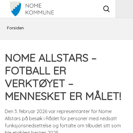
Vis
Men
søkeboks
Du
Aktuelt
Nome
Forsiden
er
Allstars
NOME ALLSTARS –
her:
–
FOTBALL ER
Fotball
VERKTØYET –
er
MENNESKET ER MÅLET!
verktøyet
Den 3. februar 2026 var representanter for Nome
–
Allstars på besøk i Rådet for personer med nedsatt
funksjonsnedsettelse og fortalte om tilbudet sitt som
Mennesket
ble etablert høsten 2025.