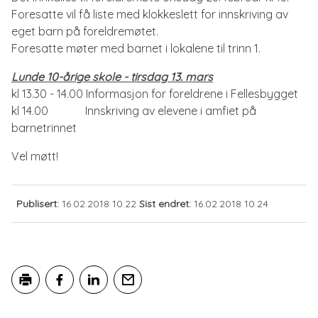
Foresatte vil få liste med klokkeslett for innskriving av
til
eget barn på foreldremøtet.
Foresatte møter med barnet i lokalene til trinn 1.
høsten
Lunde 10-årige skole - tirsdag 13. mars
kl 13.30 - 14.00 Informasjon for foreldrene i Fellesbygget
kl 14.00 Innskriving av elevene i amfiet på
barnetrinnet
Vel møtt!
Publisert
16.02.2018 10.22
Sist endret
16.02.2018 10.24
Skriv ut
Del på Facebook
Del på LinkedIn
Tips en venn