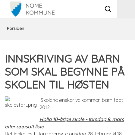
Vis
Men
søkeboks
Du
Aktuelt
Innskriving
Forsiden
er
av
INNSKRIVING AV BARN
her:
barn
SOM SKAL BEGYNNE PÅ
som
SKOLEN TIL HØSTEN
skal
Skolene ønsker velkommen barn født i
begynne
2012!
på
Holla 10-årige skole - torsdag 8. mars
etter oppsatt liste
skolen
Det innkalles til foreldremøte onsdag 28. februar kl 18.