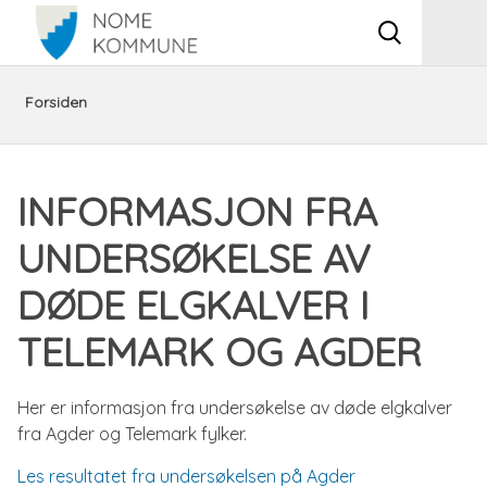
Vis
Men
søkeboks
Du
Aktuelt
Informasjon
Forsiden
er
fra
INFORMASJON FRA
her:
undersøkelse
UNDERSØKELSE AV
av
DØDE ELGKALVER I
døde
TELEMARK OG AGDER
elgkalver
Her er informasjon fra undersøkelse av døde elgkalver
i
fra Agder og Telemark fylker.
Telemark
Les resultatet fra undersøkelsen på Agder