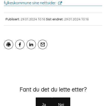
fylkeskommune sine nettsider.
og
Agder
Publisert
29.01.2024 10.16
Sist endret
29.01.2024 10.16
Skriv ut
Del på Facebook
Del på LinkedIn
Tips en venn
Tilbakemelding
Fant du det du lette etter?
Ja
Nei