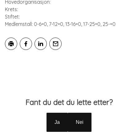
Hovedorganisasjon:
Krets:
Stiftet:
Medlemstall: 0-6=0, 7-12=0, 13-16=0, 17-25=0, 25-=0
Skriv ut
Del på Facebook
Del på LinkedIn
Tips en venn
Tilbakemelding
Fant du det du lette etter?
Ja
Nei