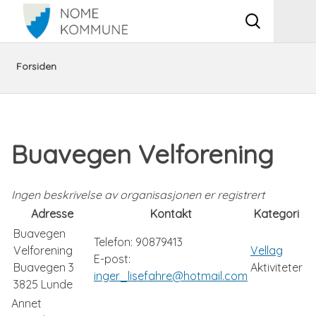
Vis
Men
søkeboks
Du
Kultur,
Lag
Oversikt
Forsiden
er
fritid,
og
over
her:
folkehelse
foreninger
lag
Buavegen Velforening
og
og
Ingen beskrivelse av organisasjonen er registrert
kommunal
foreninger
Adresse
Kontakt
Kategori
Buavegen
vigsel
i
Telefon:
90879413
Velforening
Vellag
E-post:
Buavegen 3
Aktiviteter
kommunen
inger_lisefahre@hotmail.com
3825
Lunde
Annet