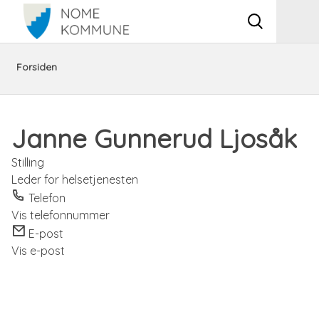
Vis
Men
søkeboks
Du
Ansattsøk
Janne
Forsiden
er
Gunnerud
Janne Gunnerud Ljosåk
her:
Ljosåk
Stilling
Leder for helsetjenesten
Telefon
Vis telefonnummer
E-post
Vis e-post