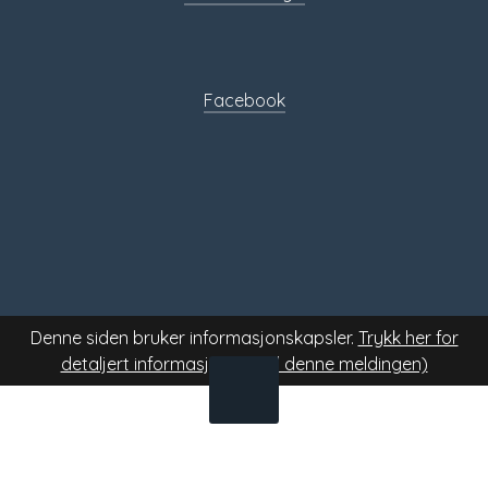
Sosiale
media
Facebook
Denne siden bruker informasjonskapsler.
Trykk her for
detaljert informasjon.
(Skjul denne meldingen)
TIL
TOPPEN