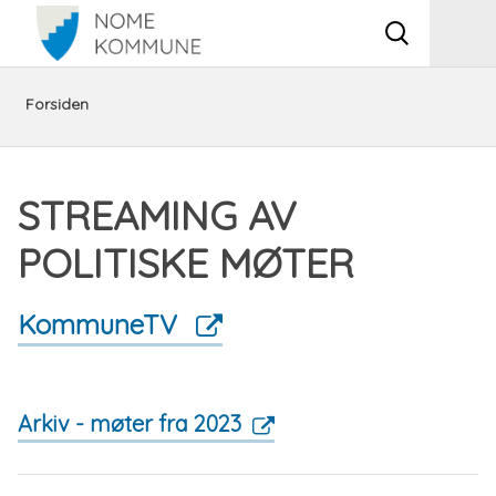
Vis
Men
søkeboks
Du
Politikk
Politisk
Streaming
Forsiden
er
og
og
av
STREAMING AV
her:
organisasjon
administrativ
politiske
POLITISKE MØTER
organisering
møter
KommuneTV
Arkiv - møter fra 2023