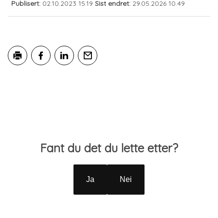
Publisert
02.10.2023 15.19
Sist endret
29.05.2026 10.49
Skriv ut
Del på Facebook
Del på LinkedIn
Tips en venn
Tilbakemelding
Fant du det du lette etter?
Ja
Nei