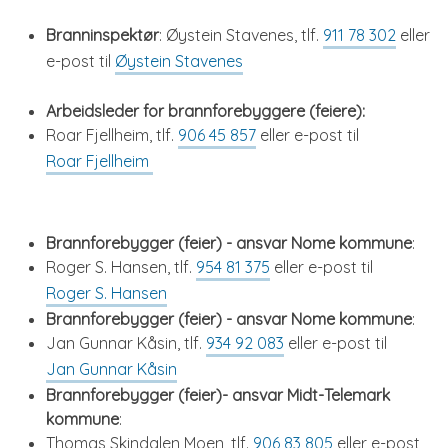
Branninspektør
: Øystein Stavenes, tlf.
911 78 302
eller
e-post til
Øystein Stavenes
Arbeidsleder for brannforebyggere (feiere):
Roar Fjellheim, tlf.
906 45 857
eller e-post til
Roar Fjellheim
Brannforebygger (feier) - ansvar Nome kommune
:
Roger S. Hansen, tlf.
954 81 375
eller e-post til
Roger S. Hansen
Brannforebygger (feier) - ansvar Nome kommune
:
Jan Gunnar Kåsin, tlf.
934 92 083
eller e-post til
Jan Gunnar Kåsin
Brannforebygger (feier)- ansvar Midt-Telemark
kommune
:
Thomas Skindalen Moen, tlf.
906 83 805
eller e-post