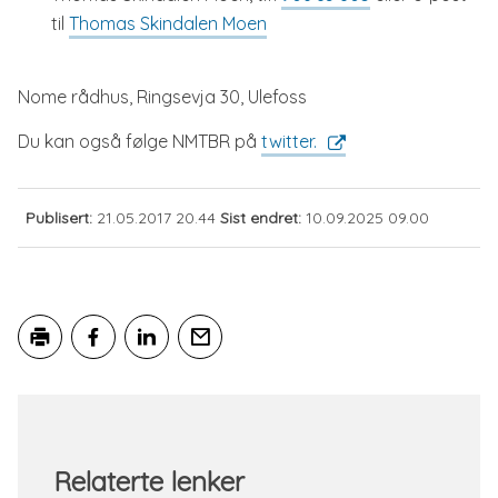
til
Thomas Skindalen Moen
Nome rådhus, Ringsevja 30, Ulefoss
Du kan også følge NMTBR på
twitter.
Publisert
21.05.2017 20.44
Sist endret
10.09.2025 09.00
Skriv ut
Del på Facebook
Del på LinkedIn
Tips en venn
Relaterte lenker