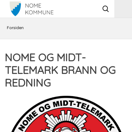
Vis
Men
søkeboks
Du
Plan,
Brann
Om
Forsiden
er
bygg,
og
oss
NOME OG MIDT-
her:
miljø
feiing
TELEMARK BRANN OG
og
REDNING
samfunnssikkerhet​