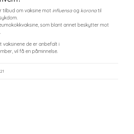
 tilbud om vaksine mot
influensa
og
korona
til
k sykdom.
eumokokkvaksine, som blant annet beskytter mot
.
t vaksinene de er anbefalt i
ber, vil få en påminnelse.
.21