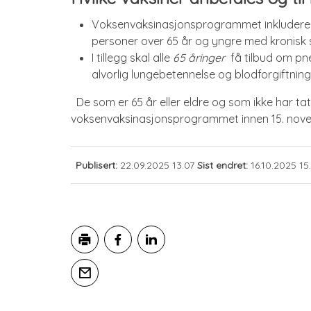
Voksenvaksinasjonsprogrammet inkluderer
personer over 65 år og yngre med kronis
I tillegg skal alle
65 åringer
få tilbud om pn
alvorlig lungebetennelse og blodforgiftning
De som er 65 år eller eldre og som ikke har tat
voksenvaksinasjonsprogrammet innen 15. novem
Publisert
22.09.2025 13.07
Sist endret
16.10.2025 15
Skriv ut
Del på Facebook
Del på LinkedIn
Tips en venn