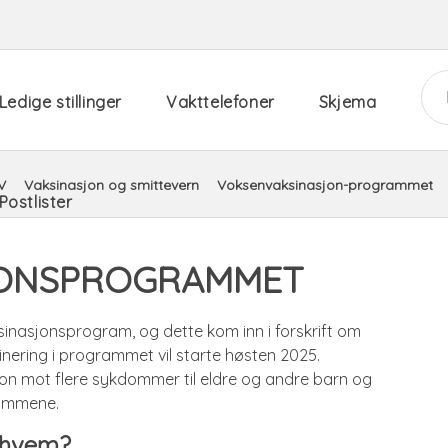
Ledige stillinger
Vakttelefoner
Skjema
V
Vaksinasjon og smittevern
Voksenvaksinasjon-programmet
Postlister
JONSPROGRAMMET
sinasjonsprogram, og dette kom inn i forskrift om
sinering i programmet vil starte høsten 2025.
on mot flere sykdommer til eldre og andre barn og
dommene.
l hvem?