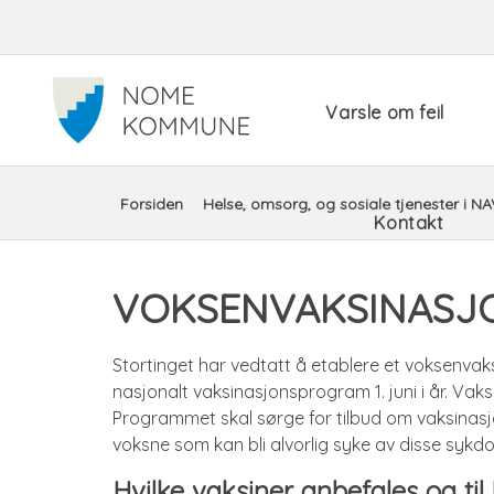
Snarveimeny
Varsle om feil
Du
Forsiden
Helse, omsorg, og sosiale tjenester i NA
Kontakt
er
VOKSENVAKSINAS
her:
Stortinget har vedtatt å etablere et voksenvak
nasjonalt vaksinasjonsprogram 1. juni i år. Vak
Programmet skal sørge for tilbud om vaksinasj
voksne som kan bli alvorlig syke av disse syk
Hvilke vaksiner anbefales og ti