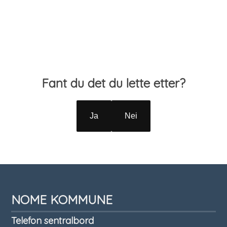
Skriv ut
Del på Facebook
Del på LinkedIn
Tips en venn
Tilbakemelding
Fant du det du lette etter?
Ja
Nei
NOME KOMMUNE
Telefon sentralbord