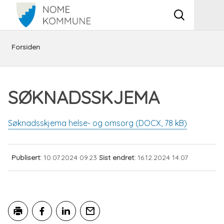
Vis
Men
søkeboks
Du
Helse,
Søk
Søknadsskjema
Forsiden
er
omsorg,
på
SØKNADSSKJEMA
her:
og
helse-
sosiale
og
Søknadsskjema helse- og omsorg
(DOCX, 78 kB)
tjenester
omsorgstjenester
Publisert
10.07.2024 09.23
Sist endret
16.12.2024 14.07
i
NAV