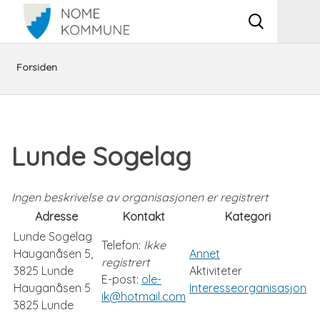
Vis
Men
søkeboks
Du
Kultur,
Lag
Oversikt
Forsiden
er
fritid,
og
over
her:
folkehelse
foreninger
lag
Lunde Sogelag
og
og
Ingen beskrivelse av organisasjonen er registrert
kommunal
foreninger
Adresse
Kontakt
Kategori
Lunde Sogelag
vigsel
i
Telefon:
Ikke
Hauganåsen 5,
Annet
registrert
3825 Lunde
Aktiviteter
kommunen
E-post:
ole-
Hauganåsen 5
Interesseorganisasjon
ik@hotmail.com
3825
Lunde