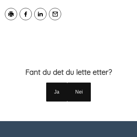
Skriv ut
Del på Facebook
Del på LinkedIn
Tips en venn
Tilbakemelding
Fant du det du lette etter?
Ja
Nei