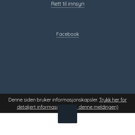
Rett til innsyn
Sosiale
media
Facebook
Denne siden bruker informasjonskapsler.
Trykk her for
detaljert informasjon.
(Skjul denne meldingen)
TIL
TOPPEN